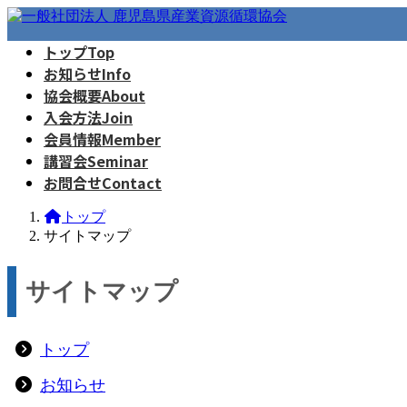
コ
ナ
ン
ビ
トップ
Top
テ
ゲ
お知らせ
Info
ン
ー
ツ
シ
協会概要
About
へ
ョ
入会方法
Join
ス
ン
会員情報
Member
キ
に
講習会
Seminar
ッ
移
お問合せ
Contact
プ
動
トップ
サイトマップ
サイトマップ
トップ
お知らせ