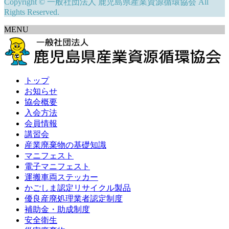
Copyright © 一般社団法人 鹿児島県産業資源循環協会 All
Rights Reserved.
MENU
トップ
お知らせ
協会概要
入会方法
会員情報
講習会
産業廃棄物の基礎知識
マニフェスト
電子マニフェスト
運搬車両ステッカー
かごしま認定リサイクル製品
優良産廃処理業者認定制度
補助金・助成制度
安全衛生