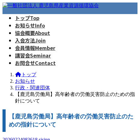
コ
ナ
ン
ビ
トップ
Top
テ
ゲ
お知らせ
Info
ン
ー
ツ
シ
協会概要
About
へ
ョ
入会方法
Join
ス
ン
会員情報
Member
キ
に
講習会
Seminar
ッ
移
お問合せ
Contact
プ
動
トップ
お知らせ
行政・関連団体
【鹿児島労働局】高年齢者の労働災害防止のための指
針について
【鹿児島労働局】高年齢者の労働災害防止のた
めの指針について
20260224083618
sisinn