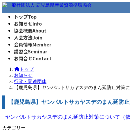
コ
ナ
ン
ビ
トップ
Top
テ
ゲ
お知らせ
Info
ン
ー
ツ
シ
協会概要
About
へ
ョ
入会方法
Join
ス
ン
会員情報
Member
キ
に
講習会
Seminar
ッ
移
お問合せ
Contact
プ
動
トップ
お知らせ
行政・関連団体
【鹿児島県】ヤンバルトサカヤスデのまん延防止対策に
【鹿児島県】ヤンバルトサカヤスデのまん延防止
ヤンバルトサカヤスデのまん延防止対策について（
カテゴリー