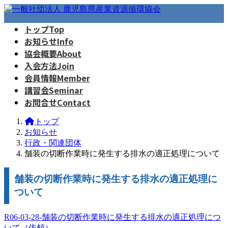
コ
ナ
ン
ビ
トップ
Top
テ
ゲ
お知らせ
Info
ン
ー
ツ
シ
協会概要
About
へ
ョ
入会方法
Join
ス
ン
会員情報
Member
キ
に
講習会
Seminar
ッ
移
お問合せ
Contact
プ
動
トップ
お知らせ
行政・関連団体
舗装の切断作業時に発生する排水の適正処理について
舗装の切断作業時に発生する排水の適正処理に
ついて
R06-03-28-舗装の切断作業時に発生する排水の適正処理につ
いて（依頼）