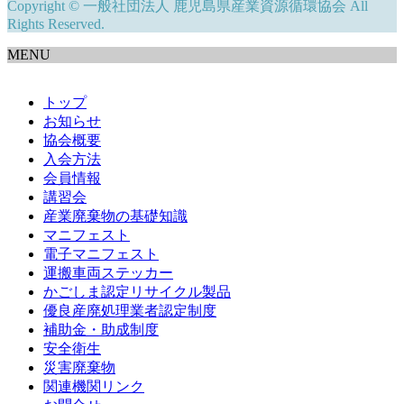
Copyright © 一般社団法人 鹿児島県産業資源循環協会 All
Rights Reserved.
MENU
トップ
お知らせ
協会概要
入会方法
会員情報
講習会
産業廃棄物の基礎知識
マニフェスト
電子マニフェスト
運搬車両ステッカー
かごしま認定リサイクル製品
優良産廃処理業者認定制度
補助金・助成制度
安全衛生
災害廃棄物
関連機関リンク