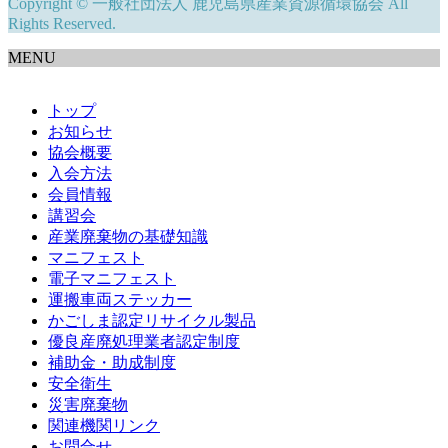
Copyright © 一般社団法人 鹿児島県産業資源循環協会 All
Rights Reserved.
MENU
トップ
お知らせ
協会概要
入会方法
会員情報
講習会
産業廃棄物の基礎知識
マニフェスト
電子マニフェスト
運搬車両ステッカー
かごしま認定リサイクル製品
優良産廃処理業者認定制度
補助金・助成制度
安全衛生
災害廃棄物
関連機関リンク
お問合せ