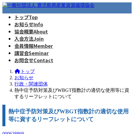
コ
ナ
ン
ビ
トップ
Top
テ
ゲ
お知らせ
Info
ン
ー
ツ
シ
協会概要
About
へ
ョ
入会方法
Join
ス
ン
会員情報
Member
キ
に
講習会
Seminar
ッ
移
お問合せ
Contact
プ
動
トップ
お知らせ
行政・関連団体
熱中症予防対策及びWBGT指数計の適切な使用等に資
するリーフレットについて
熱中症予防対策及びWBGT指数計の適切な使用
等に資するリーフレットについて
000628869