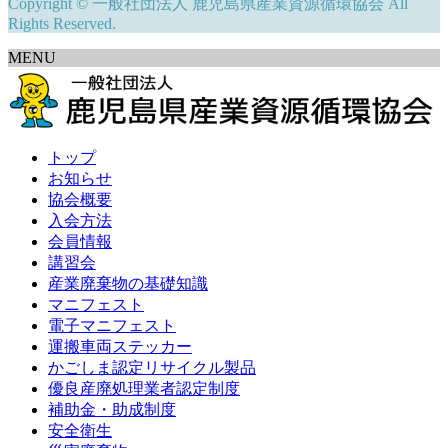
Copyright © 一般社団法人 鹿児島県産業資源循環協会 All
Rights Reserved.
MENU
トップ
お知らせ
協会概要
入会方法
会員情報
講習会
産業廃棄物の基礎知識
マニフェスト
電子マニフェスト
運搬車両ステッカー
かごしま認定リサイクル製品
優良産廃処理業者認定制度
補助金・助成制度
安全衛生