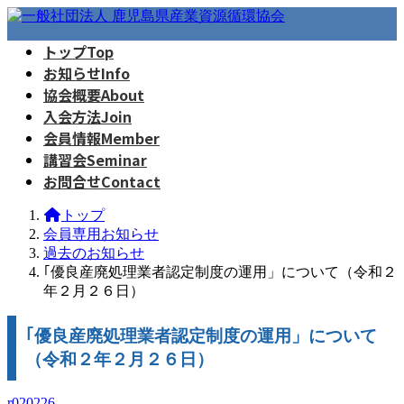
コ
ナ
ン
ビ
トップ
Top
テ
ゲ
お知らせ
Info
ン
ー
ツ
シ
協会概要
About
へ
ョ
入会方法
Join
ス
ン
会員情報
Member
キ
に
講習会
Seminar
ッ
移
お問合せ
Contact
プ
動
トップ
会員専用お知らせ
過去のお知らせ
｢優良産廃処理業者認定制度の運用」について（令和２
年２月２６日）
｢優良産廃処理業者認定制度の運用」について
（令和２年２月２６日）
r020226