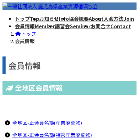
コ
ナ
ン
ビ
トップ
Top
お知らせ
Info
協会概要
About
入会方法
Join
テ
ゲ
会員情報
Member
講習会
Seminar
お問合せ
Contact
ン
ー
トップ
ツ
シ
会員情報
へ
ョ
ス
ン
キ
に
会員情報
ッ
移
プ
動
全地区会員情報
全地区-正会員名簿(産業廃棄物)
全地区-正会員名簿(特管産業廃棄物)